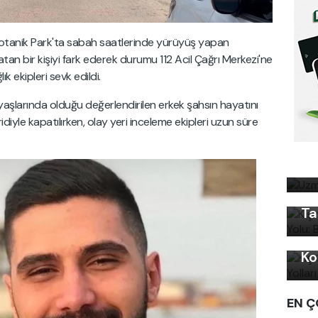
otanik Park'ta sabah saatlerinde yürüyüş yapan
tan bir kişiyi fark ederek durumu 112 Acil Çağrı Merkezi'ne
ık ekipleri sevk edildi.
 yaşlarında olduğu değerlendirilen erkek şahsın hayatını
idiyle kapatılırken, olay yeri inceleme ekipleri uzun süre
Uz
Kı
bi
Ku
Ön
Ta
Kı
Ko
EN Ç