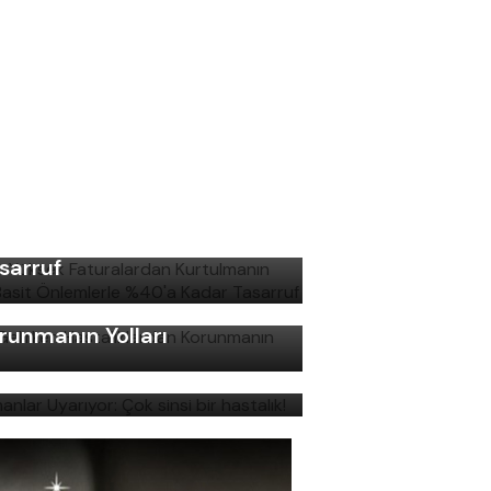
şın Yüksek Faturalardan
rtulmanın Yolu: Basit
lemlerle %40'a Kadar
sarruf
ş Gelirken Hastalıklardan
runmanın Yolları
manlar Uyarıyor: Çok sinsi
r hastalık!