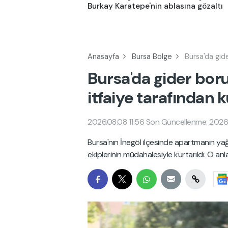
Burkay Karatepe'nin ablasına gözaltı
Anasayfa
Bursa Bölge
Bursa'da gide
Bursa'da gider bor
itfaiye tarafından k
2026.08.08 11:56
Son Güncellenme: 2026.
Bursa'nın İnegöl ilçesinde apartmanın yağ
ekiplerinin müdahalesiyle kurtarıldı. O an