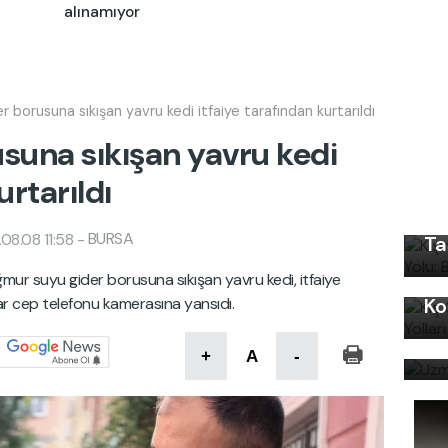
alınamıyor
r borusuna sıkışan yavru kedi itfaiye tarafından kurtarıldı
usuna sıkışan yavru kedi
Kı
urtarıldı
Ku
Ön
BURSA
08.08 11:58
-
Ta
Kı
mur suyu gider borusuna sıkışan yavru kedi, itfaiye
lar cep telefonu kamerasına yansıdı.
Ko
Uz
bi
+
A
-