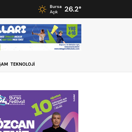
Bursa
26.2°
Açık
ŞAM
TEKNOLOJİ