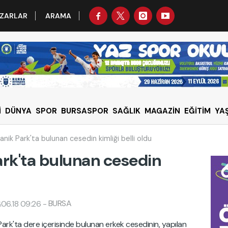
ZARLAR
ARAMA
İ
DÜNYA
SPOR
BURSASPOR
SAĞLIK
MAGAZİN
EĞİTİM
YA
nik Park'ta bulunan cesedin kimliği belli oldu
ark'ta bulunan cesedin
BURSA
06.18 09:26
-
ark'ta dere içerisinde bulunan erkek cesedinin, yapılan