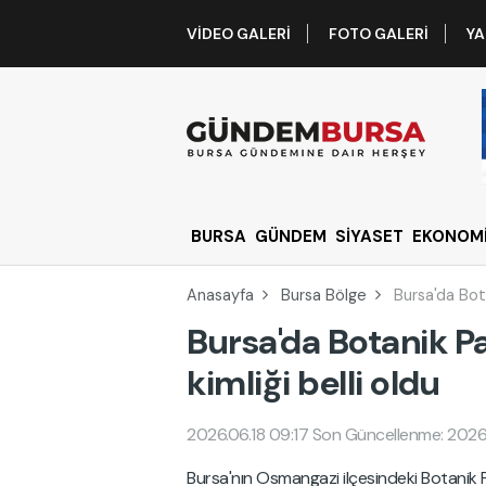
VIDEO GALERI
FOTO GALERI
YA
BURSA
GÜNDEM
SİYASET
EKONOM
Anasayfa
Bursa Bölge
Bursa'da Bota
Bursa'da Botanik P
kimliği belli oldu
2026.06.18 09:17
Son Güncellenme: 2026.
Bursa'nın Osmangazi ilçesindeki Botanik P