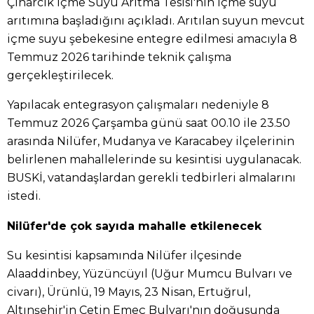
Çınarcık İçme Suyu Arıtma Tesisi'nin içme suyu
arıtımına başladığını açıkladı. Arıtılan suyun mevcut
içme suyu şebekesine entegre edilmesi amacıyla 8
Temmuz 2026 tarihinde teknik çalışma
gerçekleştirilecek.
Yapılacak entegrasyon çalışmaları nedeniyle 8
Temmuz 2026 Çarşamba günü saat 00.10 ile 23.50
arasında Nilüfer, Mudanya ve Karacabey ilçelerinin
belirlenen mahallelerinde su kesintisi uygulanacak.
BUSKİ, vatandaşlardan gerekli tedbirleri almalarını
istedi.
Nilüfer'de çok sayıda mahalle etkilenecek
Su kesintisi kapsamında Nilüfer ilçesinde
Alaaddinbey, Yüzüncüyıl (Uğur Mumcu Bulvarı ve
civarı), Ürünlü, 19 Mayıs, 23 Nisan, Ertuğrul,
Altınşehir'in Çetin Emeç Bulvarı'nın doğusunda