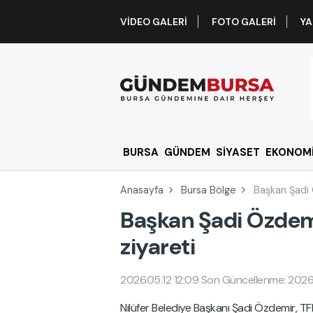
VIDEO GALERI
FOTO GALERI
YA
BURSA
GÜNDEM
SİYASET
EKONOM
Anasayfa
Bursa Bölge
Başkan Şadi 
Başkan Şadi Özdemi
ziyareti
2026.05.12 12:09
Son Güncellenme: 2026.
Nilüfer Belediye Başkanı Şadi Özdemir, TF