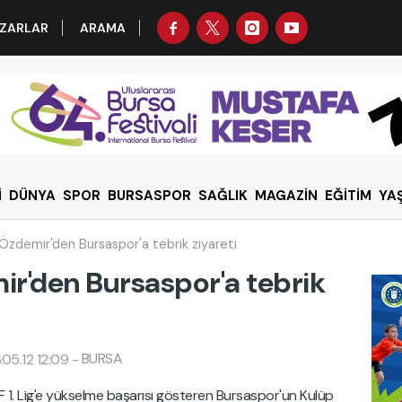
ZARLAR
ARAMA
İ
DÜNYA
SPOR
BURSASPOR
SAĞLIK
MAGAZİN
EĞİTİM
YA
Özdemir'den Bursaspor'a tebrik ziyareti
r'den Bursaspor'a tebrik
BURSA
05.12 12:09
-
F 1. Lig'e yükselme başarısı gösteren Bursaspor'un Kulüp