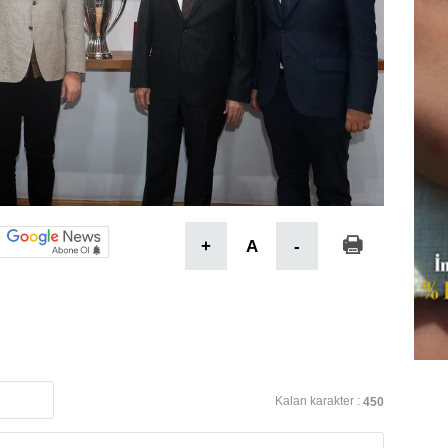
+
A
-
Kalan karakter :
450