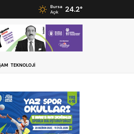
Bursa
24.2°
Açık
ŞAM
TEKNOLOJİ