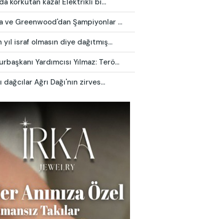
da korkutan kaza! Elektrikli bi...
ca ve Greenwood'dan Şampiyonlar ...
yıl israf olmasın diye dağıtmış...
başkanı Yardımcısı Yılmaz: Terö...
ı dağcılar Ağrı Dağı'nın zirves...