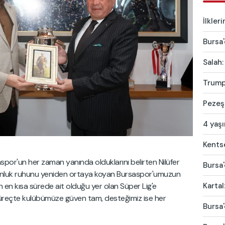
İlkler
Bursa'
Salah:
Trump'
Pezeşk
4 yaş
Kentse
spor'un her zaman yanında olduklarını belirten Nilüfer
Bursa'
onluk ruhunu yeniden ortaya koyan Bursaspor'umuzun
Kartal
n en kısa sürede ait olduğu yer olan Süper Lig'e
üreçte kulübümüze güven tam, desteğimiz ise her
Bursa'