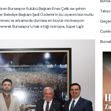
Bursa'
ren Bursaspor Kulübü Başkanı Enes Çelik ise şehrin
Talis
er Belediye Başkanı Şadi Özdemir'in bu ziyareti bizi mutlu
etlenmesi ve arkamızda durması en büyük motivasyon
Geçen 
 vererek Bursaspor'u hak ettiği noktaya, Süper Lig'e
Cumhur
Bursal