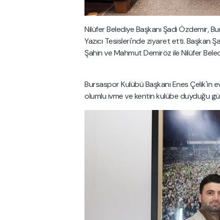
Nilüfer Belediye Başkanı Şadi Özdemir, Bu
Yazıcı Tesisleri'nde ziyaret etti. Başkan 
Şahin ve Mahmut Demiröz ile Nilüfer Beled
Bursaspor Kulübü Başkanı Enes Çelik'in e
olumlu ivme ve kentin kulübe duyduğu g