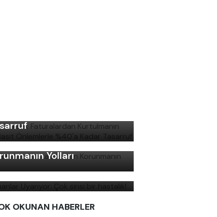
şın Yüksek Faturalardan
rtulmanın Yolu: Basit
lemlerle %40'a Kadar
sarruf
ş Gelirken Hastalıklardan
runmanın Yolları
manlar Uyarıyor: Çok sinsi
r hastalık!
OK OKUNAN HABERLER