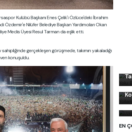
rsaspor Kulübü Başkanı Enes Çelik'i Özlüce'deki İbrahim
Şadi Özdemir'e Nilüfer Belediye Başkan Yardımcıları Okan
iye Meclis Üyesi Resul Tarman da eşlik etti.
v sahipliğinde gerçekleşen görüşmede, takımın yakaladığı
Kı
üven konuşuldu.
Ku
Ön
Ta
Kı
Ko
Uz
bi
EN Ç