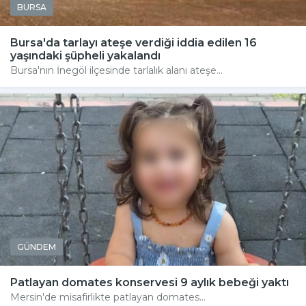
BURSA
Bursa'da tarlayı ateşe verdiği iddia edilen 16
yaşındaki şüpheli yakalandı
Bursa'nın İnegöl ilçesinde tarlalık alanı ateşe...
GÜNDEM
Patlayan domates konservesi 9 aylık bebeği yaktı
Mersin'de misafirlikte patlayan domates...