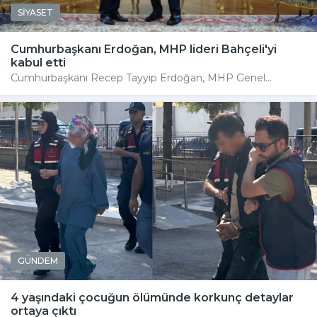
SİYASET
Cumhurbaşkanı Erdoğan, MHP lideri Bahçeli'yi
kabul etti
Cumhurbaşkanı Recep Tayyip Erdoğan, MHP Genel...
GÜNDEM
4 yaşındaki çocuğun ölümünde korkunç detaylar
ortaya çıktı