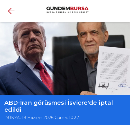
ABD-İran görüşmesi İsviçre'de iptal
edildi
, 19 Haziran 2026 Cuma, 10:37
DÜNYA