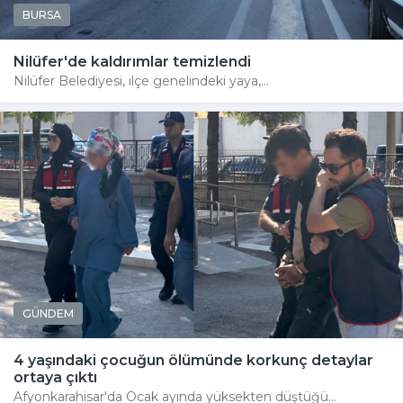
BURSA
Nilüfer'de kaldırımlar temizlendi
Nilüfer Belediyesi, ilçe genelindeki yaya,...
GÜNDEM
4 yaşındaki çocuğun ölümünde korkunç detaylar
ortaya çıktı
Afyonkarahisar'da Ocak ayında yüksekten düştüğü...