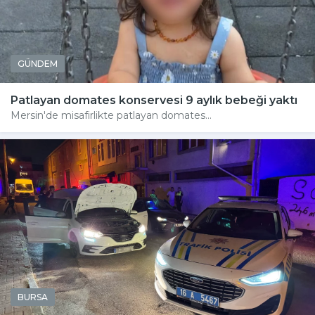
GÜNDEM
Patlayan domates konservesi 9 aylık bebeği yaktı
Mersin'de misafirlikte patlayan domates...
BURSA