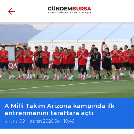
A Milli Takım Arizona kampında ilk
antrenmanını taraftara açtı
, 09 Haziran 2026 Salı, 10:46
SPOR