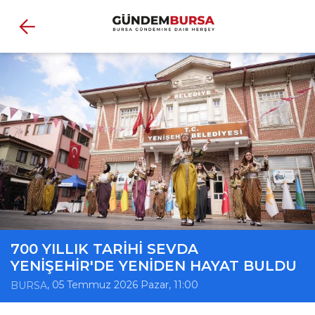
700 YILLIK TARİHİ SEVDA
YENİŞEHİR'DE YENİDEN HAYAT BULDU
, 05 Temmuz 2026 Pazar, 11:00
BURSA