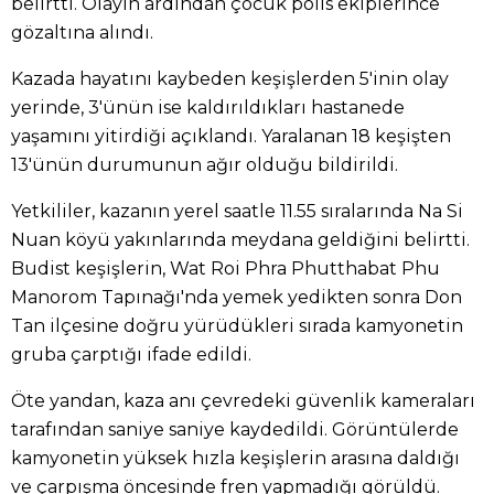
belirtti. Olayın ardından çocuk polis ekiplerince
gözaltına alındı.
Kazada hayatını kaybeden keşişlerden 5'inin olay
yerinde, 3'ünün ise kaldırıldıkları hastanede
yaşamını yitirdiği açıklandı. Yaralanan 18 keşişten
13'ünün durumunun ağır olduğu bildirildi.
Yetkililer, kazanın yerel saatle 11.55 sıralarında Na Si
Nuan köyü yakınlarında meydana geldiğini belirtti.
Budist keşişlerin, Wat Roi Phra Phutthabat Phu
Manorom Tapınağı'nda yemek yedikten sonra Don
Tan ilçesine doğru yürüdükleri sırada kamyonetin
gruba çarptığı ifade edildi.
Öte yandan, kaza anı çevredeki güvenlik kameraları
tarafından saniye saniye kaydedildi. Görüntülerde
kamyonetin yüksek hızla keşişlerin arasına daldığı
ve çarpışma öncesinde fren yapmadığı görüldü.