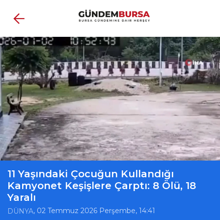
11 Yaşındaki Çocuğun Kullandığı
Kamyonet Keşişlere Çarptı: 8 Ölü, 18
Yaralı
, 02 Temmuz 2026 Perşembe, 14:41
DÜNYA