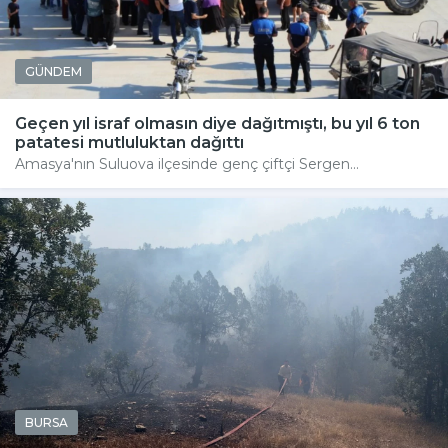
GÜNDEM
Geçen yıl israf olmasın diye dağıtmıştı, bu yıl 6 ton
patatesi mutluluktan dağıttı
Amasya'nın Suluova ilçesinde genç çiftçi Sergen...
BURSA