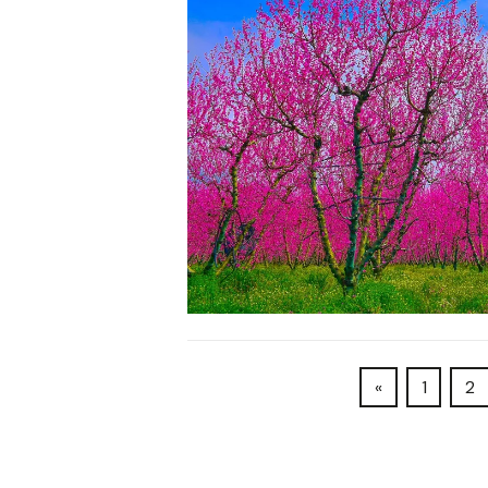
«
1
2