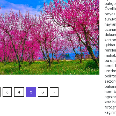
bahçe
Özelli
beyaz 
sunuyo
hayran
uzanan
dokunu
kartpo
ışıkla
renkle
muhabi
bu eşs
serdi.
üretim
belirt
sezonu
baharı
hem ta
3
4
5
6
»
açısınd
kısa b
fotoğr
kaçırı