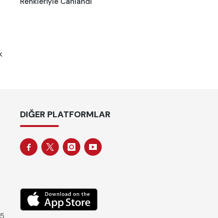
Renkleriyle Canlandı
k
DIĞER PLATFORMLAR
 5