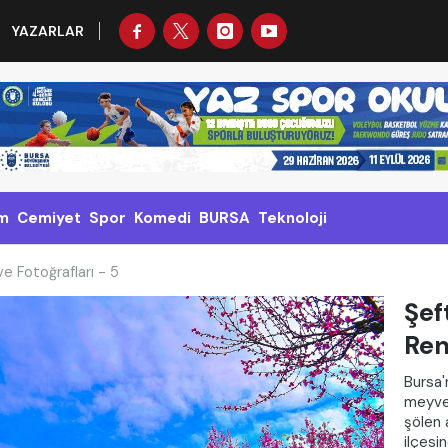
YAZARLAR
m
Cemiyet
Spor
Komedi
BURSA
Teknoloji
ve Fotoğrafları - 5
Şef
Ren
Bursa'n
meyve
şölen 
ilçesi