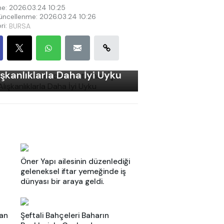
e: 2026.03.24 10:25
ncellenme: 2026.03.24 10:26
ri:
BURSA
ku Bozukluklarından
rtulmak İçin Basit
ışkanlıklarla Daha İyi Uyku
Öner Yapı ailesinin düzenlediği
geleneksel iftar yemeğinde iş
dünyası bir araya geldi.
tan
Şeftali Bahçeleri Baharın