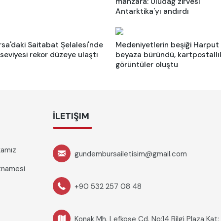
manzara: Uludağ zirvesi
Antarktika'yı andırdı
rsa'daki Saitabat Şelalesi'nde
Medeniyetlerin beşiği Harput
 seviyesi rekor düzeye ulaştı
beyaza büründü, kartpostallı
görüntüler oluştu
İLETIŞIM
ikamız
gundembursailetisim@gmail.com
rtnamesi
+90 532 257 08 48
Konak Mh. Lefkoşe Cd. No:14 Bilgi Plaza Kat: