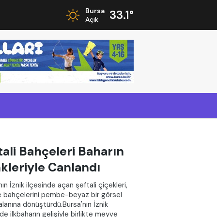
Bursa
33.1°
Açık
tali Bahçeleri Baharın
kleriyle Canlandı
ın İznik ilçesinde açan şeftali çiçekleri,
 bahçelerini pembe-beyaz bir görsel
alanına dönüştürdü.Bursa'nın İznik
nde ilkbaharın gelişiyle birlikte meyve