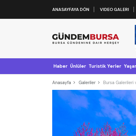
ANASAYFAYA DÖN
VIDEO GALERI
Haber
Ünlüler
Turistik Yerler
Yaşa
Anasayfa
Galeriler
Bursa Galerileri 