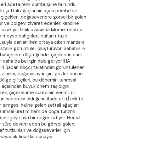
leri adeta renk cümbüşüne büründü.
kle şeftali ağaçlarının açan pembe ve
çiçekleri, doğaseverlere görsel bir şölen
r ve bölgeyi ziyaret edenleri kendine
 bırakıyor.İznik ovasında kilometrelerce
 meyve bahçeleri, baharın taze
şuyla canlanırken ortaya çıkan manzara
stallık görüntüler oluşturuyor. Sabahın ilk
rı bahçelere düştüğünde, çiçeklerin canlı
ri daha da belirgin hale geliyor.İHA
ri Şaban Kılıçcı tarafından görüntülenen
iz anlar, doğanın uyanışını gözler önüne
 Bölge çiftçileri, bu dönemin tarımsal
 açısından büyük önem taşıdığını
erek, çiçeklenme sürecinin verimli bir
n habercisi olduğunu ifade etti.İznik'te
n simgesi haline gelen şeftali ağaçları,
rımsal üretim hem de doğa turizmi
an ilçeye ayrı bir değer katıyor. Her yıl
ir süre devam eden bu görsel şölen,
af tutkunları ve doğaseverler için
lmayacak fırsatlar sunuyor.