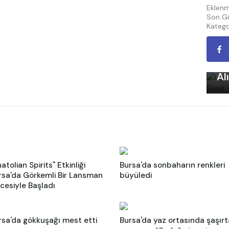
Eklenm
Son Gü
Katego
Uy
Ku
Al
atolian Spirits" Etkinliği
Bursa'da sonbaharın renkleri
rsa'da Görkemli Bir Lansman
büyüledi
cesiyle Başladı
rsa'da gökkuşağı mest etti
Bursa'da yaz ortasında şaşır