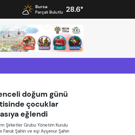
Bursa
28.6°
Parçalı Bulutlu
enceli doğum günü
tisinde çocuklar
asıya eğlendi
m Şirketler Grubu Yönetim Kurulu
ı Faruk Şahin ve eşi Ayşenur Şahin