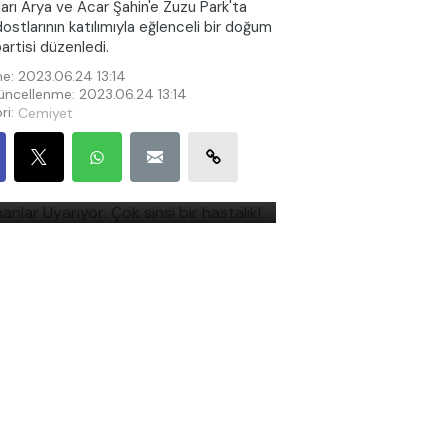
arı Arya ve Acar Şahin'e Zuzu Park'ta
dostlarının katılımıyla eğlenceli bir doğum
artisi düzenledi.
e: 2023.06.24 13:14
ncellenme: 2023.06.24 13:14
ri:
Cemiyet
manlar Uyarıyor: Çok sinsi
r hastalık!