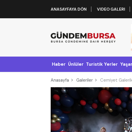
ANASAYFAYA DÖN
VIDEO GALERI
Haber
Ünlüler
Turistik Yerler
Yaşa
Anasayfa
Galeriler
Cemiyet Galerile