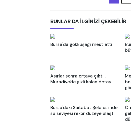
BUNLAR DA İLGİNİZİ ÇEKEBİLİR
Bursa'da gökkuşağı mest etti
Bu
bü
Asırlar sonra ortaya çıktı...
Me
Muradiye'de gizli kalan detay
be
gö
Bursa'daki Saitabat Şelalesi'nde
Ön
su seviyesi rekor düzeye ulaştı
ge
dün