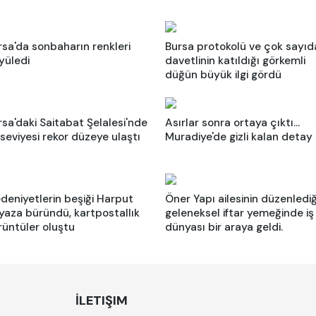
rsa'da sonbaharın renkleri
Bursa protokolü ve çok sayıd
yüledi
davetlinin katıldığı görkemli
düğün büyük ilgi gördü
rsa'daki Saitabat Şelalesi'nde
Asırlar sonra ortaya çıktı...
 seviyesi rekor düzeye ulaştı
Muradiye'de gizli kalan detay
deniyetlerin beşiği Harput
Öner Yapı ailesinin düzenlediğ
yaza büründü, kartpostallık
geleneksel iftar yemeğinde iş
rüntüler oluştu
dünyası bir araya geldi.
İLETIŞIM