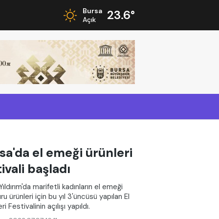
Bursa
23.6°
Açık
sa'da el emeği ürünleri
tivali başladı
ıldırım'da marifetli kadınların el emeği
ru ürünleri için bu yıl 3'üncüsü yapılan El
i Festivalinin açılışı yapıldı.