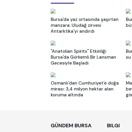
Bursa'da yaz ortasında şaşırtan
Bu
manzara: Uludağ zirvesi
bü
Antarktika'yı andırdı
"Anatolian Spirits" Etkinliği
Bu
Bursa'da Görkemli Bir Lansman
su
Gecesiyle Başladı
Osmanlı'dan Cumhuriyet'e doğa
Me
mirası: 3,4 milyon hektar alan
be
koruma altında
gö
GÜNDEM BURSA
BILGI