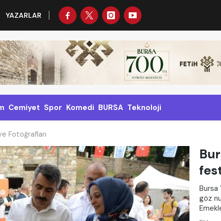
YAZARLAR
m
Cemiyet
Spor
Komedi
BURSA
Teknoloji
ve Fotoğrafları
Bur
fes
Bursa Y
göz nu
Emekler