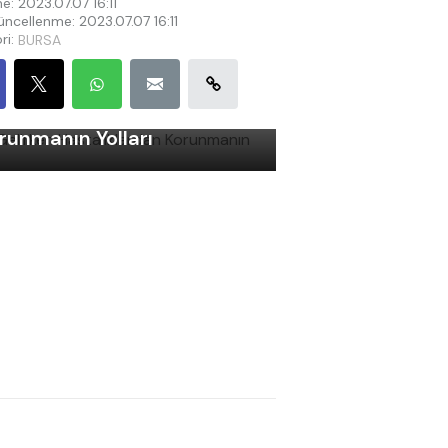
e: 2023.07.07 16:11
ncellenme: 2023.07.07 16:11
ri:
BURSA
ş Gelirken Hastalıklardan
runmanın Yolları