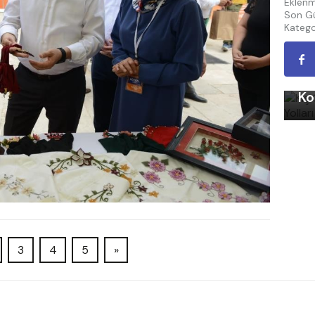
Eklenm
Son Gü
Katego
Kı
Ko
3
4
5
»