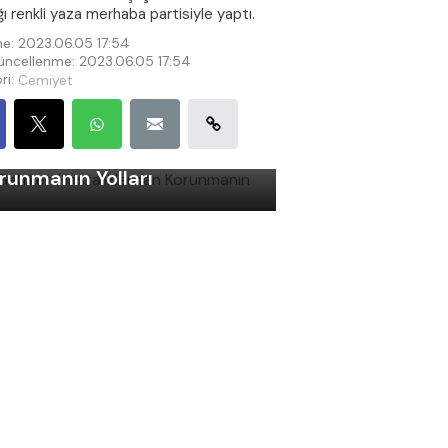
ığı renkli yaza merhaba partisiyle yaptı.
e: 2023.06.05 17:54
ncellenme: 2023.06.05 17:54
ri:
Cemiyet
ş Gelirken Hastalıklardan
runmanın Yolları