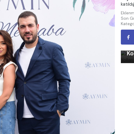
katıld
Eklenm
Son Gü
Katego
Kı
Ko