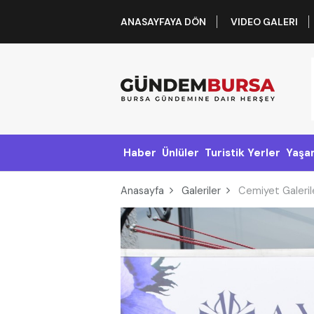
ANASAYFAYA DÖN
VIDEO GALERI
Haber
Ünlüler
Turistik Yerler
Yaşa
Anasayfa
Galeriler
Cemiyet Galerile