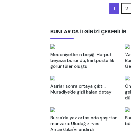
1
2
BUNLAR DA İLGİNİZİ ÇEKEBİLİR
Medeniyetlerin beşiği Harput
"An
beyaza büründü, kartpostallık
Bu
görüntüler oluştu
Ge
Asırlar sonra ortaya çıktı...
Ön
Muradiye'de gizli kalan detay
ge
dün
Bursa'da yaz ortasında şaşırtan
Bu
manzara: Uludağ zirvesi
bü
Antarktika'yı andırdı