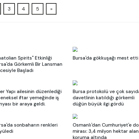
3
4
5
»
atolian Spirits" Etkinliği
Bursa'da gökkuşağı mest etti
rsa'da Görkemli Bir Lansman
cesiyle Başladı
er Yapı ailesinin düzenlediği
Bursa protokolü ve çok sayıd
leneksel iftar yemeğinde iş
davetlinin katıldığı görkemli
yası bir araya geldi.
düğün büyük ilgi gördü
rsa'da sonbaharın renkleri
Osmanlı'dan Cumhuriyet'e d
yüledi
mirası: 3,4 milyon hektar alan
koruma altında