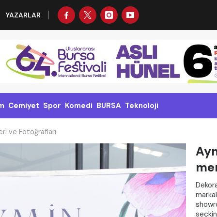
YAZARLAR
m
Cemiyet
Spor
Komedi
BURSA
Teknoloji
ri ve Fotoğrafları
Aym
me
Dekora
markal
showro
seçkin