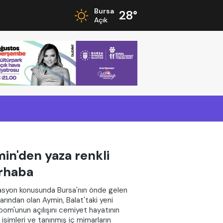
Bursa
28°
Açık
in'den yaza renkli
rhaba
syon konusunda Bursa'nın önde gelen
arından olan Aymin, Balat'taki yeni
om'unun açılışını cemiyet hayatının
 isimleri ve tanınmış iç mimarların