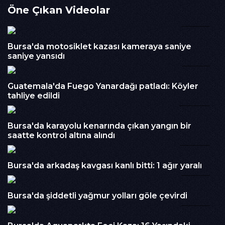
Öne Çıkan Videolar
yansıdı.Görüntülerin sosyal medyada paylaşılmasının
ardından polis ekipleri harekete geçti. Yapılan incelemede
00:31
konvoya katılan 7 aracın tünelde trafiği engellediği ve diğer
sürücülerin geçişini zorlaştırdığı tespit edildi.Araç sahiplerine
Bursa'da motosiklet kazası kameraya saniye
"tünel içerisinde konvoy yaparak trafiği tehlikeye düşürmek"
saniye yansıdı
gerekçesiyle ayrı ayrı para cezaları uygulandı. Her bir araca
01:10
180 bin TL ceza kesilirken toplam tutar 1 milyon 260 bin TL
oldu.Bununla birlikte araçlar 120 gün süreyle trafikten men
Guatemala'da Fuego Yanardağı patladı: Köyler
edildi, sürücülerin ehliyetlerine de aynı süre boyunca el
tahliye edildi
00:49
konuldu. Plakası belirlenen diğer araçlarla ilgili incelemelerin
ise sürdüğü bildirildi.
İzlenme : 207
Bursa'da karayolu kenarında çıkan yangın bir
saatte kontrol altına alındı
00:29
Kategori :
Haber
Embed Kodu :
Bursa'da arkadaş kavgası kanlı bitti: 1 ağır yaralı
01:02
Bursa'da şiddetli yağmur yolları göle çevirdi
01:02