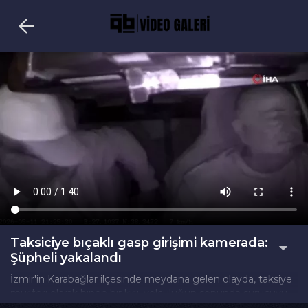
Taksiciye bıçaklı gasp girişimi kamerada:
Şüpheli yakalandı
İzmir'in Karabağlar ilçesinde meydana gelen olayda, taksiye
müşteri olarak binen bir kişi, yolculuğun sonunda sürücüyü
ücret ödeme bahanesiyle oyaladı.Uzundere otobanı