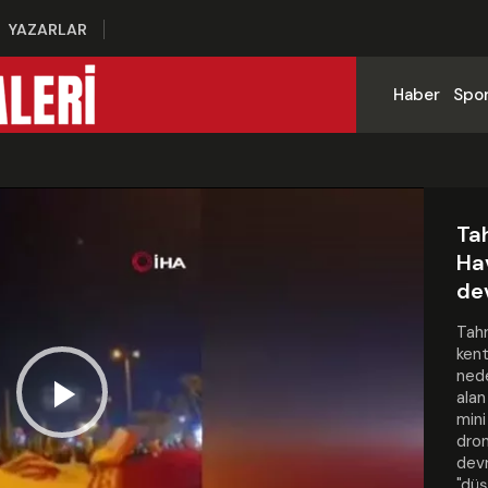
YAZARLAR
Haber
Spo
Tah
Ha
de
Tahr
kent
nede
alan
mini
Play
dron
devr
"düş