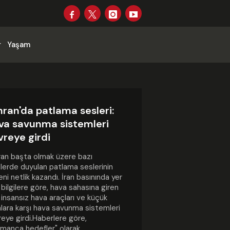
r
Yaşam
ran'da patlama sesleri:
va savunma sistemleri
vreye girdi
an başta olmak üzere bazı
lerde duyulan patlama seslerinin
ni netlik kazandı. İran basınında yer
 bilgilere göre, hava sahasına giren
 insansız hava araçları ve küçük
lara karşı hava savunma sistemleri
eye girdi.Haberlere göre,
manca hedefler" olarak