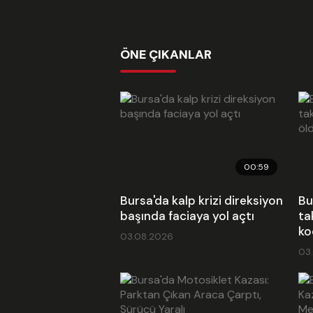
ÖNE ÇIKANLAR
00:59
Bursa'da kalp krizi direksiyon
Bu
başında faciaya yol açtı
ta
ko
03.08.2026
03