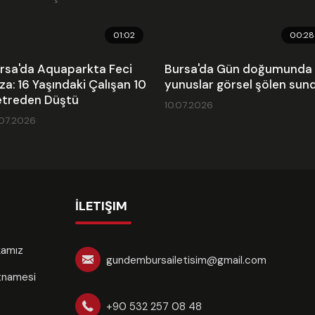
01:02
00:28
rsa'da Aquaparkta Feci
Bursa'da Gün doğumunda
za: 16 Yaşındaki Çalışan 10
yunuslar görsel şölen sun
treden Düştü
10.07.2026
.07.2026
İLETIŞIM
ikamız
gundembursailetisim@gmail.com
rtnamesi
+90 532 257 08 48