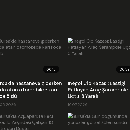
00:15
00:39
rsa'da hastaneye giderken
İnegöl Cip Kazası: Lastiği
kla atan otomobilde karı
Patlayan Araç Şarampole
ca öldü
Uçtu, 3 Yaralı
.08.2026
16.07.2026