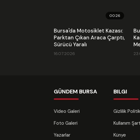
00:26
Bursa'da Motosiklet Kazası:
Bu
Parktan Çıkan Araca Çarptı,
Ka
Sürücü Yaralı
Me
16.07.2026
23
GÜNDEM BURSA
BILGI
Video Galeri
Gizlilik Polit
Foto Galeri
Kullanım Şa
Yazarlar
Künye