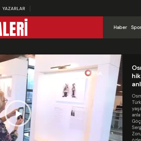
YAZARLAR
Haber
Spo
Os
hik
an
Osma
Türk
yaşa
anla
Göç,
Play
Serg
Zoru
özle