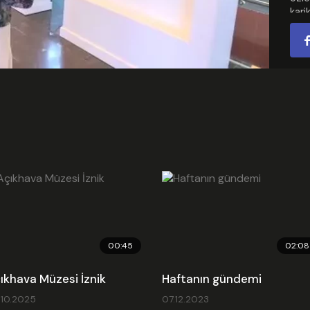
karik
Video
Osma
tara
Kate
Ekle
Son 
Emb
00:45
02:08
ıkhava Müzesi İznik
Haftanın gündemi
.10.2025
07.12.2023