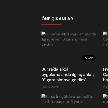
ÖNE ÇIKANLAR
01:05
Bursa'da alkol
Fr
uygulamasında ilginç anlar:
Ça
"Sigara almaya geldim"
Ha
06.07.2026
23