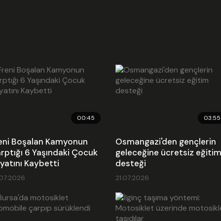
00:45
03:55
eni Boşalan Kamyonun
Osmangazi'den gençlerin
rptığı 6 Yaşındaki Çocuk
geleceğine ücretsiz eğiti
yatını Kaybetti
desteği
.07.2026
21.07.2026