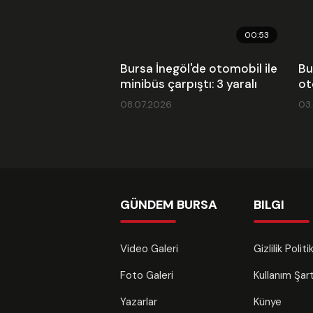
00:53
Bursa İnegöl'de otomobil ile
Bu
minibüs çarpıştı: 3 yaralı
ot
08.07.2026
03
GÜNDEM BURSA
BILGI
Video Galeri
Gizlilik Polit
Foto Galeri
Kullanım Şa
Yazarlar
Künye