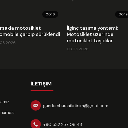
00:16
00:19
rsa'da motosiklet
İlginç taşıma yöntemi:
omobile çarpıp sürüklendi
Motosiklet üzerinde
motosiklet taşıdılar
.08.2026
03.08.2026
İLETIŞIM
ikamız
gundembursailetisim@gmail.com
rtnamesi
+90 532 257 08 48