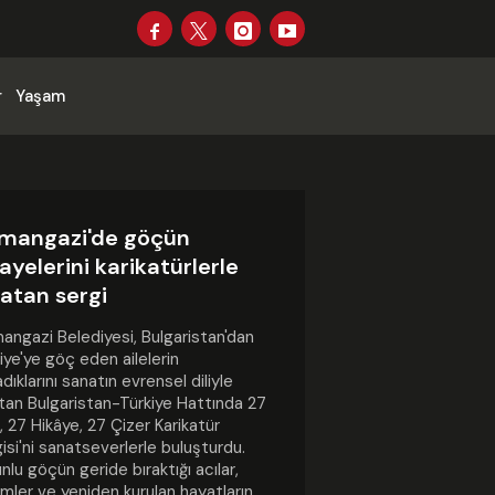
r
Yaşam
mangazi'de göçün
ayelerini karikatürlerle
latan sergi
ngazi Belediyesi, Bulgaristan'dan
iye'ye göç eden ailelerin
dıklarını sanatın evrensel diliyle
tan Bulgaristan-Türkiye Hattında 27
 27 Hikâye, 27 Çizer Karikatür
isi'ni sanatseverlerle buluşturdu.
nlu göçün geride bıraktığı acılar,
mler ve yeniden kurulan hayatların