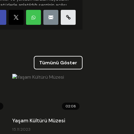
atürlerle anlatıldığı serginin açılışı,
ngazi Belediye Başkanı Erkan Aydın
fından gerçekleştirildi.
gori :
Haber
nme: 2026.07.07 11:23
Güncellenme: 2026.07.07 11:25
ed Kodu
Tümünü Göster
02:08
Yaşam Kültürü Müzesi
15.11.2023