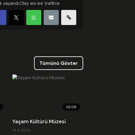
k yaşandı.Olay anı ise trafikte
leyen başka bir aracın kamerasına
ye saniye yansıdı. Görüntülerde
obilin hızlı şekilde şerit
ştirirken kontrolünü kaybettiği ve
manın etkisiyle diğer aracın
ildiği görülüyor.
gori :
Haber
enme: 2026.04.15 09:05
Tümünü Göster
 Güncellenme: 2026.04.15 09:05
ed Kodu
02:08
Yaşam Kültürü Müzesi
15.11.2023