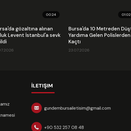
00:24
01:02
rsa'da gözaltına alınan
Bursa'da 10 Metreden Düş
luk Levent İstanbul'a sevk
Yardıma Gelen Polislerden
ildi
Kaçtı
07.2026
23.07.2026
İLETIŞIM
ikamız
gundembursailetisim@gmail.com
rtnamesi
+90 532 257 08 48