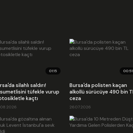
01:15
00:51
rsa'da silahlı saldırı!
Bursa'da polisten kaçan
sumetlisini tüfekle vurup
alkollü sürücüye 490 bin T
tosikletle kaçtı
ceza
.08.2026
26.07.2026