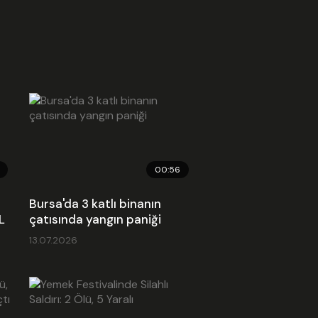
00:56
Bursa'da 3 katlı binanın
L
çatısında yangın paniği
13.07.2026