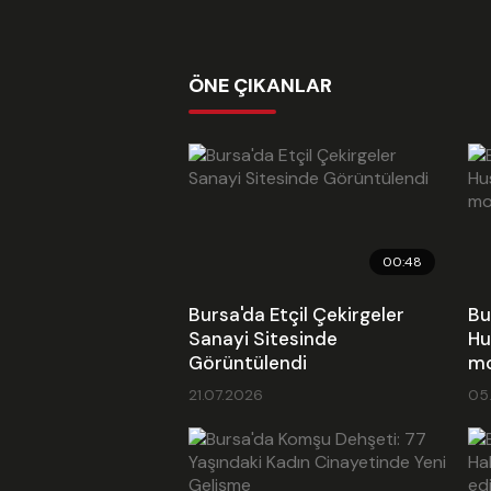
ÖNE ÇIKANLAR
00:48
Bursa'da Etçil Çekirgeler
Bu
Sanayi Sitesinde
Hu
Görüntülendi
mo
21.07.2026
05