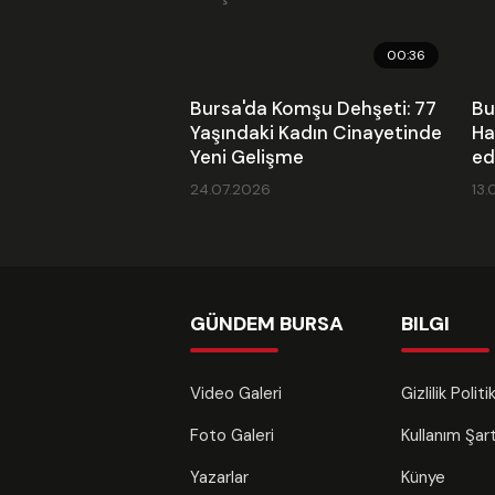
00:36
Bursa'da Komşu Dehşeti: 77
Bu
Yaşındaki Kadın Cinayetinde
Ha
Yeni Gelişme
ed
24.07.2026
13.
GÜNDEM BURSA
BILGI
Video Galeri
Gizlilik Polit
Foto Galeri
Kullanım Şa
Yazarlar
Künye