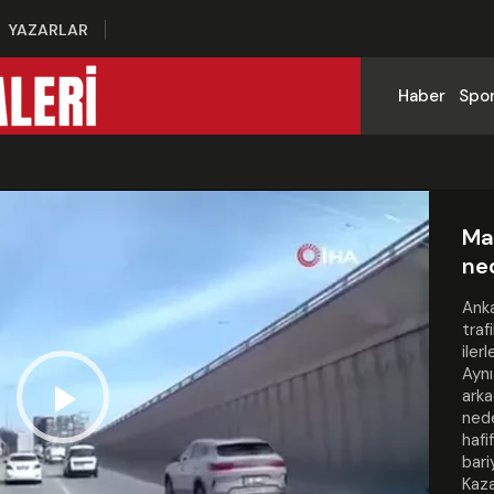
YAZARLAR
Haber
Spo
Ma
ned
Ank
traf
iler
Aynı
arka
nede
Play
hafi
bari
Kaza