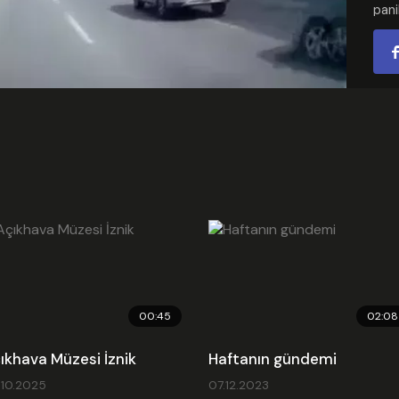
pani
Video
iler
sani
otom
deği
çarp
devr
Kate
Ekl
Son
Emb
00:45
02:08
ıkhava Müzesi İznik
Haftanın gündemi
.10.2025
07.12.2023