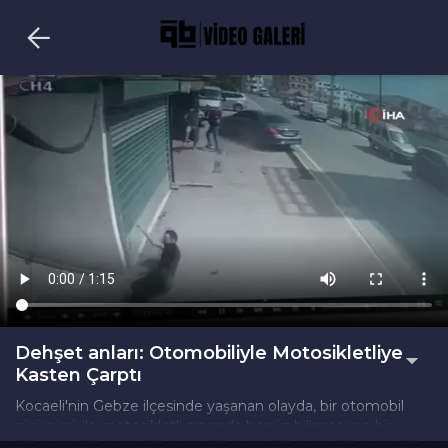
Dehşet anları: Otomobiliyle Motosikletliye
Kasten Çarptı
Kocaeli'nin Gebze ilçesinde yaşanan olayda, bir otomobil
sürücüsü ile motosikletli arasında henüz bilinmeyen bir
nedenle tartışma çıktı. Tartışmanın ardından motosikletli