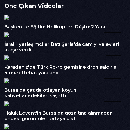
Öne Çıkan Videolar
kapsamda düzenlenen etkinliklerde çocuklar üretim
alanlarına götürülerek, seralarda tohum ekme ve fide dikme
01:37
süreçlerini uygulamalı olarak deneyimliyor.
İzlenme : 261
Başkentte Eğitim Helikopteri Düştü: 2 Yaralı
10:07
Kategori :
Haber
Embed Kodu :
İsrailli yerleşimciler Batı Şeria'da camiyi ve evleri
ateşe verdi
01:51
Karadeniz'de Türk Ro-ro gemisine dron saldırısı:
4 mürettebat yaralandı
00:28
Bursa'da çatıda otlayan koyun
kahvehanedekileri şaşırttı
00:30
Haluk Levent'in Bursa'da gözaltına alınmadan
önceki görüntüleri ortaya çıktı
02:54