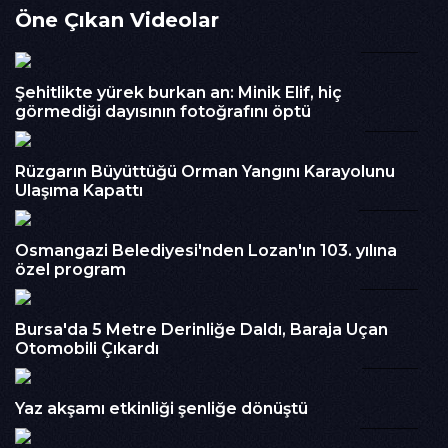
Öne Çıkan Videolar
İzlenme : 362
02:54
Kategori :
Haber
Embed Kodu :
Şehitlikte yürek burkan an: Minik Elif, hiç
görmediği dayısının fotoğrafını öptü
01:55
Rüzgarın Büyüttüğü Orman Yangını Karayolunu
Ulaşıma Kapattı
05:07
Osmangazi Belediyesi'nden Lozan'ın 103. yılına
özel program
00:56
Bursa'da 5 Metre Derinliğe Daldı, Baraja Uçan
Otomobili Çıkardı
01:58
Yaz akşamı etkinliği şenliğe dönüştü
02:43