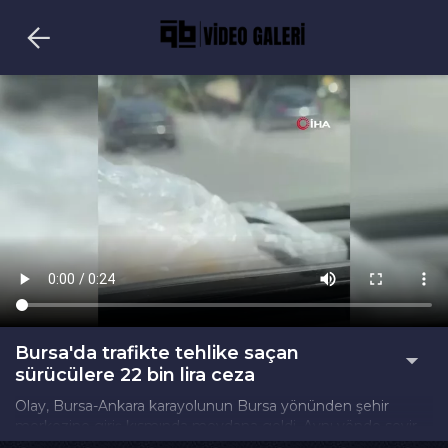
Bursa'da trafikte tehlike saçan
sürücülere 22 bin lira ceza
Olay, Bursa-Ankara karayolunun Bursa yönünden şehir
merkezine giriş kısmında meydana geldi. Aynı yönde seyir
halinde olan iki otomobil sürücüsü, trafikte birbirlerini