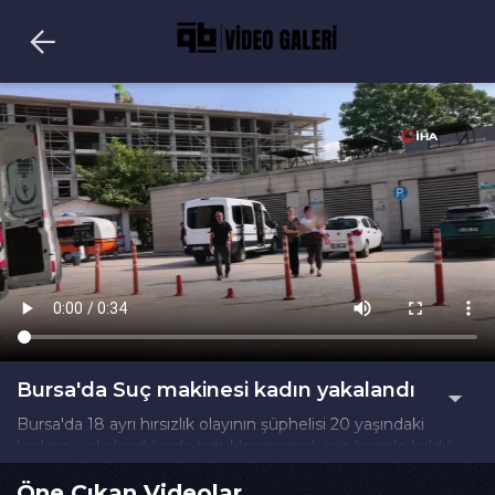
Bursa'da Suç makinesi kadın yakalandı
Bursa'da 18 ayrı hırsızlık olayının şüphelisi 20 yaşındaki
kadının, yakalandığında tutuklanmamak için hamile kaldığı
iddia edildi. Evde bir çocuğu, yanında 2 yaşındaki kızı ve
Öne Çıkan Videolar
karnındaki 6 aylık çocuğu ile hakim karşısına çıkan zanlı