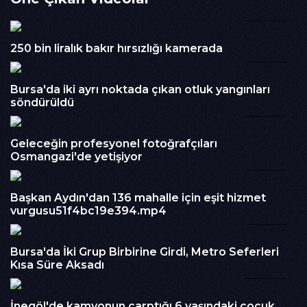
tutuklandı.
00:54
İzlenme : 247
250 bin liralık bakır hırsızlığı kamerada
Kategori :
00:53
Haber
Embed Kodu :
Bursa'da iki ayrı noktada çıkan otluk yangınları
söndürüldü
04:00
Geleceğin profesyonel fotoğrafçıları
Osmangazi'de yetişiyor
02:43
Başkan Aydın'dan 136 mahalle için eşit hizmet
vurgusu51f4bc19e394.mp4
00:56
Bursa'da İki Grup Birbirine Girdi, Metro Seferleri
Kısa Süre Aksadı
00:38
İnegöl'de kamyonun çarptığı 6 yaşındaki çocuk