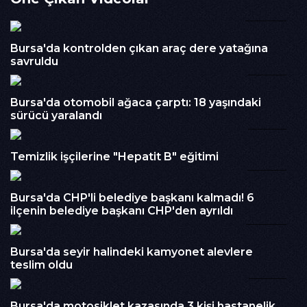
İzlenme : 294
00:46
Kategori :
Haber
Embed Kodu :
Bursa'da kontrolden çıkan araç dere yatağına
savruldu
01:05
Bursa'da otomobil ağaca çarptı: 18 yaşındaki
sürücü yaralandı
03:53
Temizlik işçilerine "Hepatit B" eğitimi
01:20
Bursa'da CHP'li belediye başkanı kalmadı! 6
ilçenin belediye başkanı CHP'den ayrıldı
00:22
Bursa'da seyir halindeki kamyonet alevlere
teslim oldu
01:10
Bursa'da motosiklet kazasında 3 kişi hastanelik