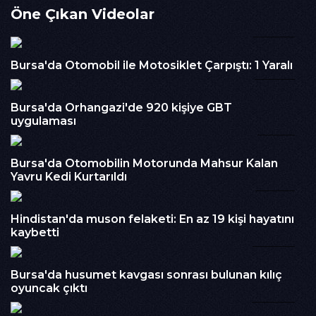
Öne Çıkan Videolar
tarafından gerçekleştirildiği öne sürülen saldırıda Kasım S.'nin
vücuduna 4 kurşun isabet etti. Yaralanan şahıs, çevredeki
00:18
vatandaşların ihbarı üzerine olay yerine sevk edilen sağlık
ekiplerinin ilk müdahalesinin ardından ambulansla hastaneye
Bursa'da Otomobil ile Motosiklet Çarpıştı: 1 Yaralı
kaldırıldı.Hastanede tedavi altına alınan yaralının sağlık
00:31
durumuna ilişkin detay paylaşılmazken, saldırının ardından
şüphelinin olay yerinden kaçtığı öğrenildi.Polis ekipleri kaçan
Bursa'da Orhangazi'de 920 kişiye GBT
zanlının yakalanması için çalışma başlattı.
uygulaması
01:12
İzlenme : 261
Kategori :
Haber
Bursa'da Otomobilin Motorunda Mahsur Kalan
Embed Kodu :
Yavru Kedi Kurtarıldı
01:50
Hindistan'da muson felaketi: En az 19 kişi hayatını
kaybetti
00:37
Bursa'da husumet kavgası sonrası bulunan kılıç
oyuncak çıktı
00:30