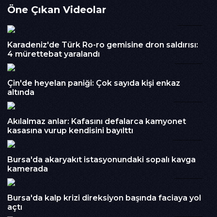
İzlenme : 213
Öne Çıkan Videolar
Kategori :
01:51
Haber
Embed Kodu :
Karadeniz'de Türk Ro-ro gemisine dron saldırısı:
4 mürettebat yaralandı
02:36
Çin'de heyelan paniği: Çok sayıda kişi enkaz
altında
06:37
Akılalmaz anlar: Kafasını defalarca kamyonet
kasasına vurup kendisini bayılttı
00:40
Bursa'da akaryakıt istasyonundaki sopalı kavga
kamerada
00:59
Bursa'da kalp krizi direksiyon başında faciaya yol
açtı
01:07