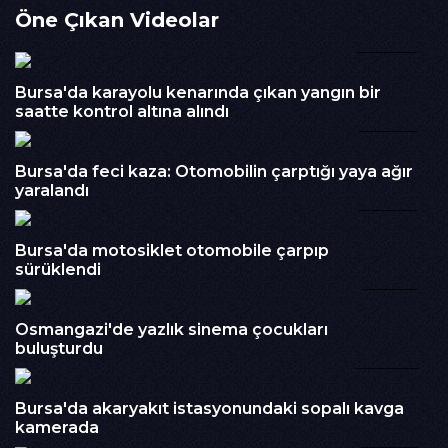
Öne Çıkan Videolar
oldukları görülen gençler, hareket halindeki otobüse
tutunarak ilerlerken hem kendi canlarını hem de trafikteki
00:49
diğer sürücülerin güvenliğini riske attı.Tehlikeli anlar çevrede
bulunan bir vatandaş tarafından cep telefonu kamerasıyla
Bursa'da karayolu kenarında çıkan yangın bir
kaydedildi. Görüntülerde gençlerin otobüsün arkasına
saatte kontrol altına alındı
tutunarak metrelerce ilerlediği görüldü.Olayla ilgili inceleme
00:18
başlatılması bekleniyor.
İzlenme : 238
Bursa'da feci kaza: Otomobilin çarptığı yaya ağır
yaralandı
00:16
Kategori :
Haber
Embed Kodu :
Bursa'da motosiklet otomobile çarpıp
sürüklendi
02:35
Osmangazi'de yazlık sinema çocukları
buluşturdu
00:40
Bursa'da akaryakıt istasyonundaki sopalı kavga
kamerada
00:21