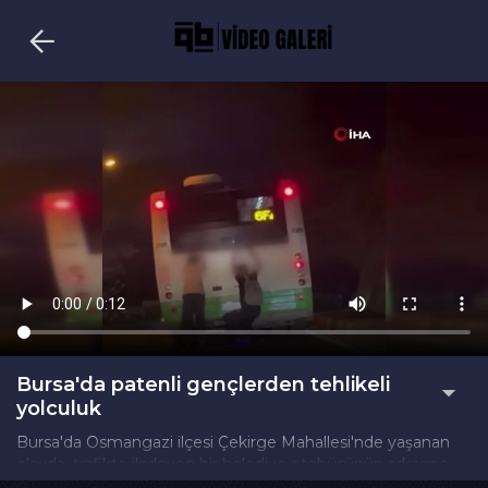
Bursa'da patenli gençlerden tehlikeli
yolculuk
Bursa'da Osmangazi ilçesi Çekirge Mahallesi'nde yaşanan
olayda, trafikte ilerleyen bir belediye otobüsünün arkasına
tutunan iki genç, uzun süre bu şekilde yolculuk yaptı.Patenli