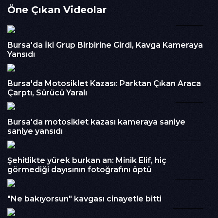
Öne Çıkan Videolar
gerçekleşti.Edinilen bilgilere göre, 20 yaşındaki Şefik Ç.
yönetimindeki motosiklet ile Talha Ş. idaresindeki hafif ticari
00:51
araç çarpıştı. Motosikletin, park halindeki aracın yola çıkması
sırasında çarpıştığı belirtildi.Çarpmanın etkisiyle yaralanan
Bursa'da İki Grup Birbirine Girdi, Kavga Kameraya
sürücüye ilk müdahale çevredeki esnaf tarafından yapıldı.
Yansıdı
Olay yerine gelen sağlık ekipleri, yaralıyı ambulansla İnegöl
00:26
Devlet Hastanesi'ne kaldırdı.Polis ekipleri kazayla ilgili
inceleme başlattı.
Bursa'da Motosiklet Kazası: Parktan Çıkan Araca
İzlenme : 313
Çarptı, Sürücü Yaralı
00:31
Kategori :
Haber
Embed Kodu :
Bursa'da motosiklet kazası kameraya saniye
saniye yansıdı
02:54
Şehitlikte yürek burkan an: Minik Elif, hiç
görmediği dayısının fotoğrafını öptü
03:30
"Ne bakıyorsun" kavgası cinayetle bitti
04:00