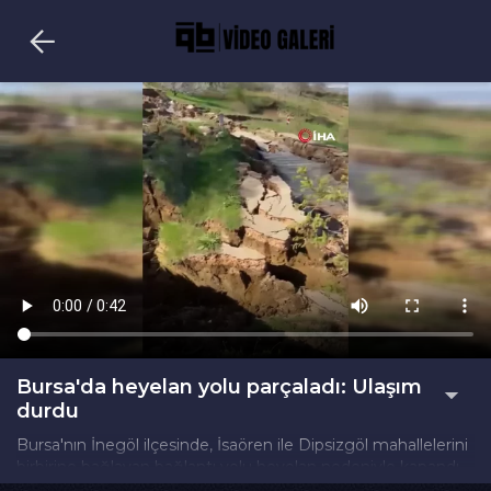
Bursa'da heyelan yolu parçaladı: Ulaşım
durdu
Bursa'nın İnegöl ilçesinde, İsaören ile Dipsizgöl mahallelerini
birbirine bağlayan bağlantı yolu heyelan nedeniyle kapandı.
Yağışların ardından meydana gelen toprak kayması sonucu