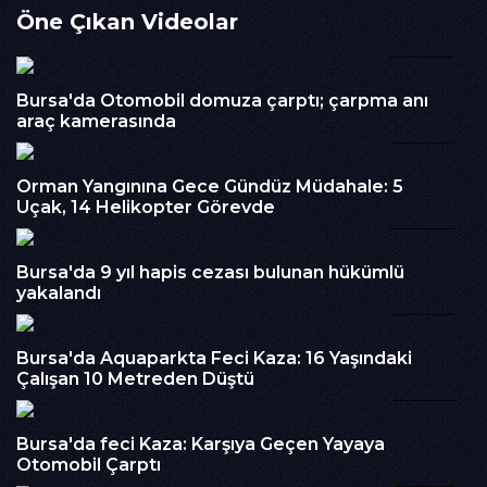
Öne Çıkan Videolar
yolun yaklaşık 150 metrelik bölümü parçalanarak ciddi hasar
gördü.Heyelanı gören vatandaşlar büyük şaşkınlık yaşarken,
00:24
yol güvenlik gerekçesiyle çift yönlü olarak ulaşıma kapatıldı.
Bölge sakinleri alternatif güzergahlara
Bursa'da Otomobil domuza çarptı; çarpma anı
yönlendirildi.Yetkililerin olay yerinde inceleme başlattığı,
araç kamerasında
hasarın giderilmesi ve yolun yeniden ulaşıma açılması için
03:22
çalışma yapılmasının beklendiği öğrenildi.
İzlenme : 278
Orman Yangınına Gece Gündüz Müdahale: 5
Uçak, 14 Helikopter Görevde
00:35
Kategori :
Haber
Embed Kodu :
Bursa'da 9 yıl hapis cezası bulunan hükümlü
yakalandı
01:02
Bursa'da Aquaparkta Feci Kaza: 16 Yaşındaki
Çalışan 10 Metreden Düştü
01:03
Bursa'da feci Kaza: Karşıya Geçen Yayaya
Otomobil Çarptı
00:51