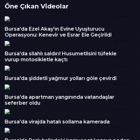
Öne Çıkan Videolar
İzlenme : 341
01:17
Kategori :
Haber
Embed Kodu :
Bursa'da Ezel Akay'ın Evine Uyuşturucu
Operasyonu: Kenevir ve Esrar Ele Geçirildi
01:15
Bursa'da silahlı saldırı! Husumetlisini tüfekle
vurup motosikletle kaçtı
01:02
Bursa'da şiddetli yağmur yolları göle çevirdi
01:09
Bursa'da apartman yangınında vatandaşlar
seferber oldu
00:26
Bursa'da virajda hatalı sollama kamerada
01:00