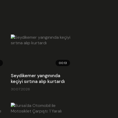
00:13
Seydikemer yangınında
keçiyi sırtına alıp kurtardı
30.07.2026