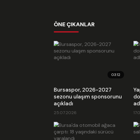
ÖNE ÇIKANLAR
03:12
Bursaspor, 2026-2027
Ya
sezonu ulaşım sponsorunu
do
açıkladı
ad
25.07.2026
17.