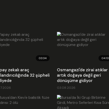
03:34
04:13
pay zekalı araç
Osmangazi'de zirai atıklar
landırıcılığında 32 şüpheli
artık doğaya değil geri
liyede
dönüşüme gidiyor
07.2026
03.08.2026