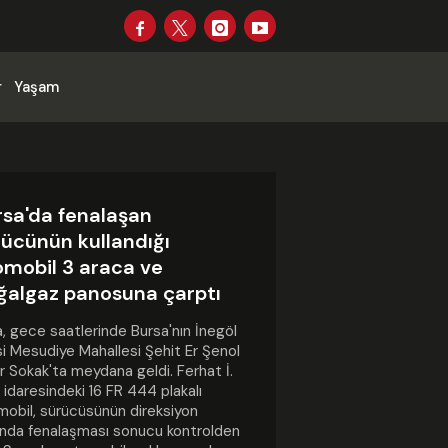
r
Yaşam
rsa'da fenalaşan
rücünün kullandığı
omobil 3 araca ve
ğalgaz panosuna çarptı
, gece saatlerinde Bursa'nın İnegöl
si Mesudiye Mahallesi Şehit Er Şenol
r Sokak'ta meydana geldi. Ferhat İ.
 idaresindeki 16 FR 444 plakalı
obil, sürücüsünün direksiyon
ında fenalaşması sonucu kontrolden