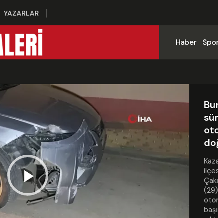
YAZARLAR
Haber
Spo
Bu
sü
ot
do
Kaza
ilçe
Çakı
Play
(29)
otom
baş