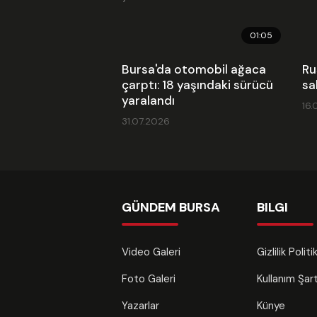
01:05
Bursa'da otomobil ağaca
Ru
çarptı: 18 yaşındaki sürücü
sal
yaralandı
16.
31.07.2026
GÜNDEM BURSA
BILGI
Video Galeri
Gizlilik Polit
Foto Galeri
Kullanım Şa
Yazarlar
Künye