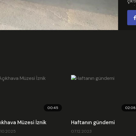
çıkt
Video
park
038 
çarp
giri
dura
ihba
ekip
sağl
ardı
Hast
kaza
Kate
Ekle
Son
Emb
00:45
02:08
ıkhava Müzesi İznik
Haftanın gündemi
.10.2025
07.12.2023