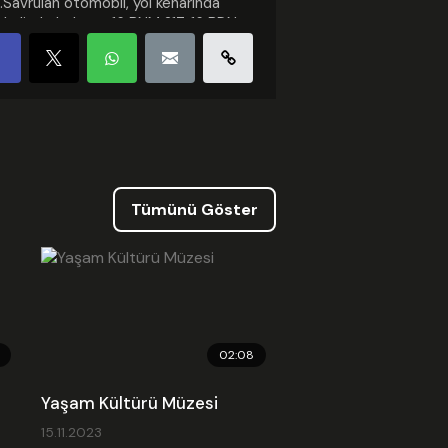
ı.Savrulan otomobil, yol kenarında
 halinde bulunan 16 BNM 217, 16 BDN
ve 16 APR 626 plakalı araçlara
tıktan sonra bir apartmanın
şindeki doğalgaz panosuna çarparak
bildi.Kazayı gören vatandaşların
rı üzerine olay yerine sağlık ve polis
leri sevk edildi. Yaralanan sürücü,
ık ekiplerinin ilk müdahalesinin
ndan ambulansla İnegöl Devlet
anesi'ne kaldırıldı.Polis ekipleri
Tümünü Göster
yla ilgili inceleme başlattı.
gori :
Haber
nme: 2026.05.15 09:26
 Güncellenme: 2026.05.15 09:27
ed Kodu
02:08
Yaşam Kültürü Müzesi
15.11.2023