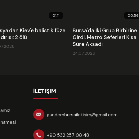
01:11
00:56
sya'dan Kiev'e balistik füze
Bursa'da İki Grup Birbirine
dırısı: 2 ölü
Girdi, Metro Seferleri Kısa
Süre Aksadı
07.2026
24.07.2026
İLETIŞIM
ikamız
gundembursailetisim@gmail.com
rtnamesi
+90 532 257 08 48