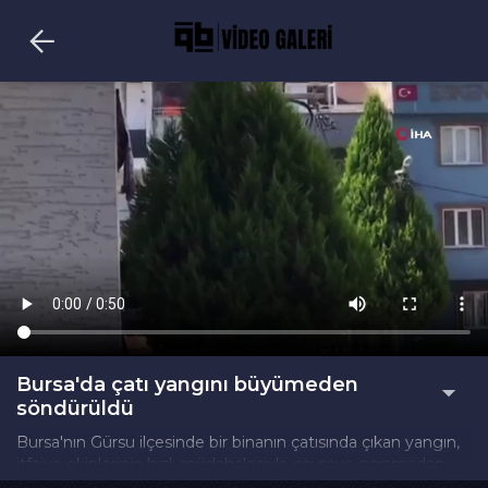
Bursa'da çatı yangını büyümeden
söndürüldü
Bursa'nın Gürsu ilçesinde bir binanın çatısında çıkan yangın,
itfaiye ekiplerinin hızlı müdahalesiyle çevreye sıçramadan
kontrol altına alındı. Olayda maddi hasar oluştu.