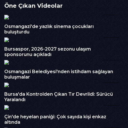
Öne Çıkan Videolar
İzlenme : 204
02:35
Kategori :
Haber
Embed Kodu :
Osmangazi'de yazlık sinema çocukları
buluşturdu
03:12
Bursaspor, 2026-2027 sezonu ulaşım
sponsorunu açıkladı
01:40
Osmangazi Belediyesi'nden istihdam sağlayan
buluşmalar
00:32
Bursa'da Kontrolden Çıkan Tır Devrildi: Sürücü
Yaralandı
02:36
Çin'de heyelan paniği: Çok sayıda kişi enkaz
altında
00:15