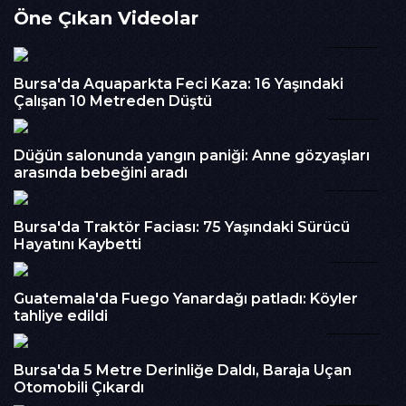
Öne Çıkan Videolar
araç, trafik ekiplerinin dikkatini çekti. Kısa sürede durdurulan
sürücünün C.M.Ö. (55) olduğu ve okul müdür yardımcısı
01:02
olduğunu söylediği öğrenildi.Alkol testine tabi tutulan
sürücünün 1.05 promil alkollü olduğu tespit edildi. Kuralları
Bursa'da Aquaparkta Feci Kaza: 16 Yaşındaki
ihlal ettiği belirlenen sürücüye, alkollü araç kullanmak ve tek
Çalışan 10 Metreden Düştü
yönlü yolda ters yönde seyretmek suçlarından toplam 60
01:27
bin TL idari para cezası uygulandı.Sürücünün ehliyetine 2 yıl
süreyle el konulurken, araç yediemin otoparkına çekildi.
Düğün salonunda yangın paniği: Anne gözyaşları
C.M.Ö. ifadesi alınmak üzere Çarşı Polis Merkezi Amirliği'ne
arasında bebeğini aradı
01:07
götürüldü.
İzlenme : 285
Bursa'da Traktör Faciası: 75 Yaşındaki Sürücü
Kategori :
Haber
Hayatını Kaybetti
01:10
Embed Kodu :
Guatemala'da Fuego Yanardağı patladı: Köyler
tahliye edildi
00:56
Bursa'da 5 Metre Derinliğe Daldı, Baraja Uçan
Otomobili Çıkardı
00:17