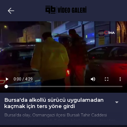
Bursa'da alkollü sürücü uygulamadan
kaçmak için ters yöne girdi
Bursa'da olay, Osmangazi ilçesi Bursalı Tahir Caddesi
üzerinde meydana geldi. Edinilen bilgilere göre, denetim
noktasına girmemek için ters istikamete giren 16 NZJ plakalı