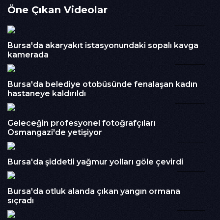
Öne Çıkan Videolar
İzlenme : 533
00:40
Kategori :
Haber
Embed Kodu :
Bursa'da akaryakıt istasyonundaki sopalı kavga
kamerada
00:09
Bursa'da belediye otobüsünde fenalaşan kadın
hastaneye kaldırıldı
04:00
Geleceğin profesyonel fotoğrafçıları
Osmangazi'de yetişiyor
01:02
Bursa'da şiddetli yağmur yolları göle çevirdi
00:14
Bursa'da otluk alanda çıkan yangın ormana
sıçradı
00:16