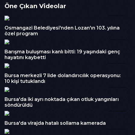
Öne Çıkan Videolar
gerçekleştirdi.Operasyonda, hakkında 18 yıl 9 ay kesinleşmiş
hapis cezası ve 182 bin 500 TL adli para cezası bulunan Ü.Ö.
05:07
gözaltına alındı.Emniyetteki işlemlerinin ardından adliyeye
sevk edilen hükümlü, çıkarıldığı mahkemece tutuklanarak
Osmangazi Belediyesi'nden Lozan'ın 103. yılına
ceza infaz kurumuna teslim edildi. Olayla ilgili işlemlerin
özel program
tamamlandığı bildirildi.
01:13
İzlenme : 261
Barışma buluşması kanlı bitti: 19 yaşındaki genç
Kategori :
Haber
hayatını kaybetti
00:58
Embed Kodu :
Bursa merkezli 7 ilde dolandırıcılık operasyonu:
10 kişi tutuklandı
00:53
Bursa'da iki ayrı noktada çıkan otluk yangınları
söndürüldü
00:26
Bursa'da virajda hatalı sollama kamerada
00:09