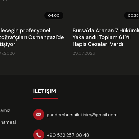
04:00
00:35
leceğin profesyonel
Bursa'da Aranan 7 Hüküml
toğrafçıları Osmangazi'de
Yakalandı: Toplam 61 Yıl
tişiyor
Hapis Cezaları Vardı
07.2026
29.07.2026
İLETIŞIM
ikamız
gundembursailetisim@gmail.com
rtnamesi
+90 532 257 08 48