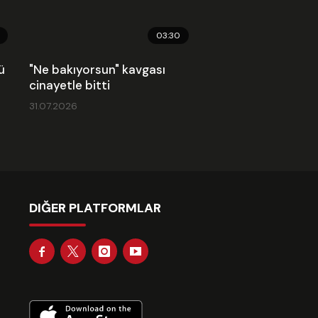
03:30
ü
"Ne bakıyorsun" kavgası
cinayetle bitti
31.07.2026
DIĞER PLATFORMLAR