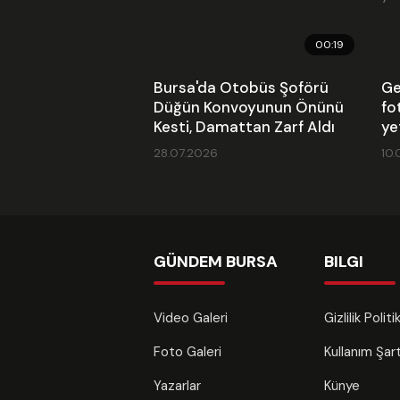
00:19
Bursa'da Otobüs Şoförü
Ge
Düğün Konvoyunun Önünü
fo
Kesti, Damattan Zarf Aldı
ye
28.07.2026
10.
GÜNDEM BURSA
BILGI
Video Galeri
Gizlilik Polit
Foto Galeri
Kullanım Şa
Yazarlar
Künye