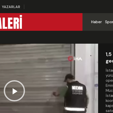
YAZARLAR
Haber
Spo
1,5
geç
İsta
yürü
oper
Emni
Müca
İsta
Play
koor
kaps
satı