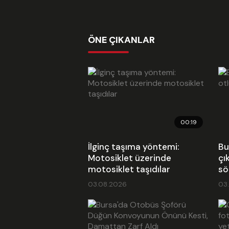
ÖNE ÇIKANLAR
00:19
İlginç taşıma yöntemi:
Bu
Motosiklet üzerinde
çı
motosiklet taşıdılar
sö
03.08.2026
03