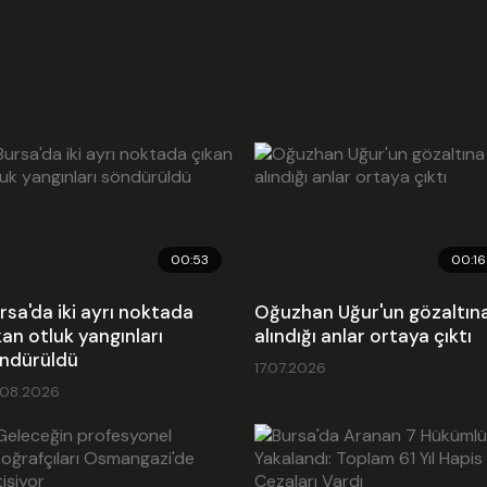
Emb
00:53
00:16
rsa'da iki ayrı noktada
Oğuzhan Uğur'un gözaltın
kan otluk yangınları
alındığı anlar ortaya çıktı
ndürüldü
17.07.2026
.08.2026