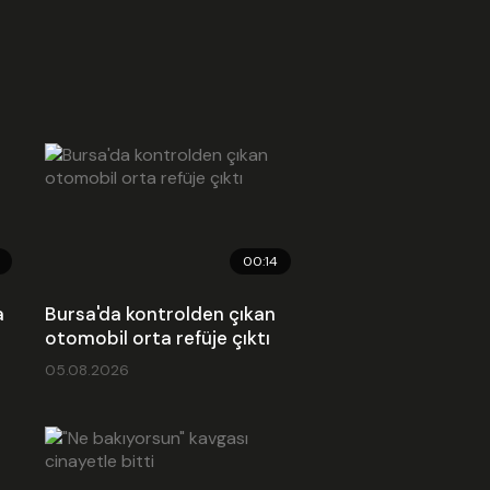
ed Kodu
00:14
a
Bursa'da kontrolden çıkan
otomobil orta refüje çıktı
05.08.2026